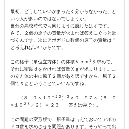
最初、どうしていいかまったく分からなかった、と
いう人が多いのではないでしょうか。
自分の高校時代でも同じように感じたはずです。
さて、２個の原子の質量が求まれば答えにぐっと近
づくんです。次にアボガドロ数個の原子の質量は？
と考えればいいからです。
３
この格子（単位立方体）の体積Ｖｃｍ
を求めて、
それに密度ｄをかければ質量Ｘｇが求まります。こ
の立方体の中に原子２個がある訳ですから、原子２
個でＸｇということでいいんですね。
－２３
３
∴ （８．０ × １０
）
× ０．９７ × （６．０
２３
× １０
／２） ≒ ２３ 答えは④です。
この問題の変形版で、原子量は与えておいてアボガ
ドロ数を求めさせる問題があります。そうやって出