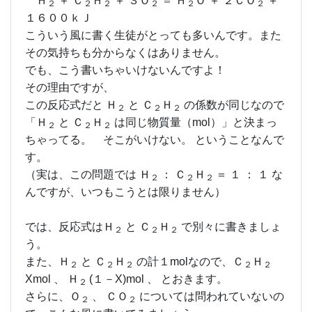
Ｈ
＋ Ｃ
Ｈ
＋ ３Ｏ
＝ Ｈ
Ｏ ＋ ２ＣＯ
＋
２
２
２
２
２
２
１６００ｋＪ
こういう風に書く生徒がとっても多いんです。また
その気持ちも分からなくはありません。
でも、こう書いちゃいけないんですよ！
その理由ですが、
この反応式だと Ｈ
と Ｃ
Ｈ
の係数が同じなので
２
２
２
「Ｈ
と Ｃ
Ｈ
は同じ物質量（mol）」と決まっ
２
２
２
ちゃってる。 そこがいけない。 ということなんで
す。
（実は、この問題では Ｈ
： Ｃ
Ｈ
＝ １ ： １ な
２
２
２
んですが、いつもこうとは限りません）
では、反応式はＨ
と Ｃ
Ｈ
で別々に書きましょ
２
２
２
う。
また、Ｈ
と Ｃ
Ｈ
の計１molなので、Ｃ
Ｈ
２
２
２
２
２
Xmol 、 Ｈ
(１－X)mol 、 とおきます。
２
さらに、Ｏ
、 ＣＯ
については問われていないの
２
２