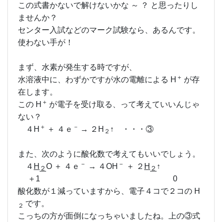
この式書かないで解けないかな ～ ？ と思ったりし
ませんか？
センター入試などのマーク試験なら、あるんです。
使わない手が！
まず、水素が発生する時ですが、
＋
水溶液中に、わずかですが水の電離による H
が存
在します。
＋
この H
が電子を受け取る、って考えていいんじゃ
ない？
＋
－
４H
＋ ４ｅ
→ ２H
↑ ・・・③
２
また、次のように酸化数で考えてもいいでしょう。
－
－
４
H
O ＋ ４ｅ
→ ４OH
＋ ２
H
↑
２
２
＋1 0
酸化数が１減っていますから、電子４コで２コの H
です。
２
こっちの方が面倒になっちゃいましたね。上の③式