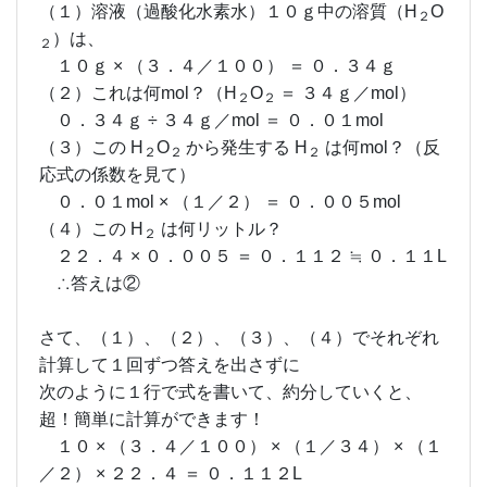
（１）溶液（過酸化水素水）１０ｇ中の溶質（H
O
２
）は、
２
１０ｇ × （３．４／１００） ＝ ０．３４ｇ
（２）これは何mol？（H
O
＝ ３４ｇ／mol）
２
２
０．３４ｇ ÷ ３４ｇ／mol ＝ ０．０１mol
（３）この H
O
から発生する H
は何mol？（反
２
２
２
応式の係数を見て）
０．０１mol × （１／２） ＝ ０．００５mol
（４）この H
は何リットル？
２
２２．４ × ０．００５ ＝ ０．１１２ ≒ ０．１１L
∴答えは②
さて、（１）、（２）、（３）、（４）でそれぞれ
計算して１回ずつ答えを出さずに
次のように１行で式を書いて、約分していくと、
超！簡単に計算ができます！
１０ × （３．４／１００） × （１／３４） × （１
／２） × ２２．４ ＝ ０．１１２L