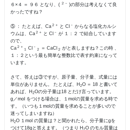
２－
６×４ ＝ ９６ となり、(
)の部分は考えなくて良
かったですね？
２＋
－
⑤ ： たとえば、Ca
と Cl
からなる塩化カルシ
２＋
－
ウムは、Ca
と Cl
が １：２ で結合しています
ので、
２＋
－
Ca
Cl
＝ CaCl
がと表しますね？この時 、
１
２
２
１：２という最も簡単な整数比で表す約束になって
います。
さて、答えは③ですが、原子量、分子量、式量には
単位がありません。 たとえば、H
O ＝ 18 と書いて
2
あれば、H
Oの分子量は18 とだけ言っています。
2
g／mol をつける場合は、１molの質量を求める時で
す。（いつも１molの質量を求めることが多いので
迷ってしまいますね）
H
O １mol の質量は？と聞かれたら、分子量にgを
2
つけて18gと答えます。（つまり H
O のモル質量は
2