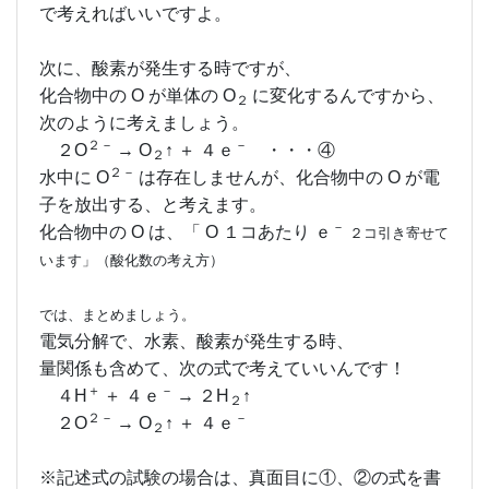
で考えればいいですよ。
次に、酸素が発生する時ですが、
化合物中の O が単体の O
に変化するんですから、
２
次のように考えましょう。
２－
－
２O
→ O
↑ ＋ ４ｅ
・・・④
２
２－
水中に O
は存在しませんが、化合物中の O が電
子を放出する、と考えます。
－
化合物中の O は、「 O １コあたり ｅ
２コ引き寄せて
います」（酸化数の考え方）
では、まとめましょう。
電気分解で、水素、酸素が発生する時、
量関係も含めて、次の式で考えていいんです！
＋
－
４H
＋ ４ｅ
→ ２H
↑
２
２－
－
２O
→ O
↑ ＋ ４ｅ
２
※記述式の試験の場合は、真面目に①、②の式を書