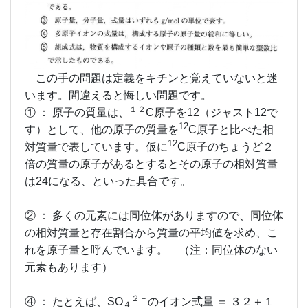
この手の問題は定義をキチンと覚えていないと迷
います。間違えると悔しい問題です。
１２
① ： 原子の質量は、
C原子を12（ジャスト12で
12
す）として、他の原子の質量を
C原子と比べた相
12
対質量で表しています。仮に
C原子のちょうど２
倍の質量の原子があるとするとその原子の相対質量
は24になる、といった具合です。
② ： 多くの元素には同位体がありますので、同位体
の相対質量と存在割合から質量の平均値を求め、こ
れを原子量と呼んでいます。 （注：同位体のない
元素もあります）
２－
④ ： たとえば、SO
のイオン式量 ＝ ３２＋１
４