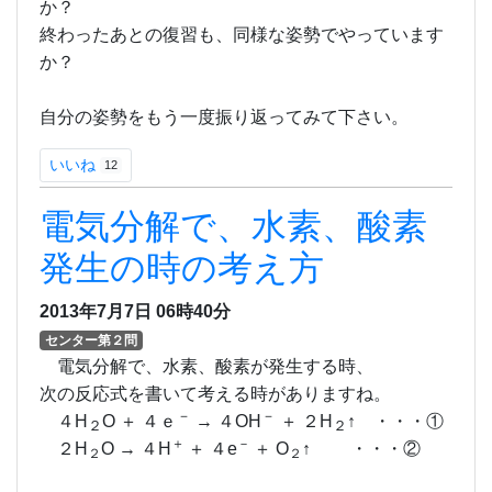
か？
終わったあとの復習も、同様な姿勢でやっています
か？
自分の姿勢をもう一度振り返ってみて下さい。
いいね
12
電気分解で、水素、酸素
発生の時の考え方
2013年7月7日
06時40分
センター第２問
電気分解で、水素、酸素が発生する時、
次の反応式を書いて考える時がありますね。
－
－
４H
O ＋ ４ｅ
→ ４OH
＋ ２H
↑ ・・・①
２
２
＋
－
２H
O → ４H
＋ ４e
＋ O
↑ ・・・②
２
２