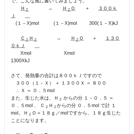
で、こんな風に書いてみましょう。
Ｈ
→
Ｈ
Ｏ
＋
３００ｋ
２
２
Ｊ
(１－X)mol (１－X)mol 300(１－X)kJ
Ｃ
Ｈ
→
Ｈ
Ｏ
＋
１３０
２
２
２
０ｋＪ
Xmol Xmol
1300XkJ
さて、発熱量の合計は８００ｋＪですので
３００（１－Ｘ） ＋ １３００Ｘ ＝ ８００
∴ Ｘ ＝ ０．５mol
また、生じた水は、Ｈ
からの分 １－０．５ ＝
２
０．５mol 、 Ｃ
Ｈ
からの分 ０．５mol で計 １
２
２
mol。Ｈ
Ｏ＝１８ｇ／molですから、１８ｇ生じた
２
ことになります。