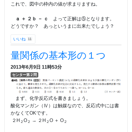
これで、図中の枠内の値が求まりますね。
ａ ＋ ２ｂ － ｃ
よって正解は⑤となります。
どうですか？ あっというまに出来たでしょう？
いいね
11
量関係の基本形の１つ
2013年6月9日
11時53分
センター第２問
まず、化学反応式を書きましょう。
酸化マンガン（Ⅳ）は触媒なので、反応式中には書
かなくてOKです。
２H
O
→ ２H
O ＋ O
２
２
２
２