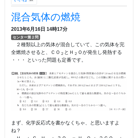
混合気体の燃焼
2013年6月16日
14時17分
センター第２問
２種類以上の気体が混合していて、この気体を完
全燃焼させると、ＣＯ
とＨ
Ｏが発生し発熱する
２
２
・・・ といった問題も定番です。
まず、化学反応式を書かなくちゃ、と思いますよ
ね？