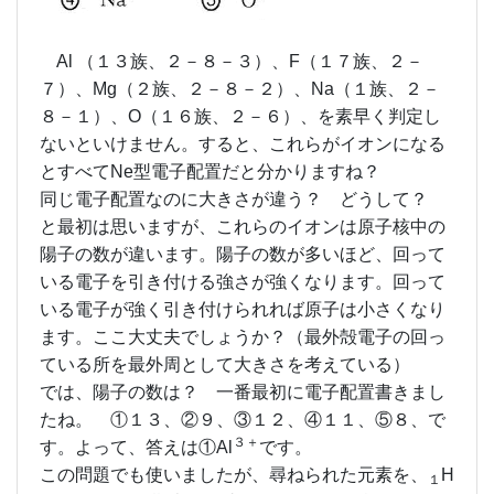
Al （１３族、２－８－３）、F（１７族、２－
７）、Mg（２族、２－８－２）、Na（１族、２－
８－１）、O（１６族、２－６）、を素早く判定し
ないといけません。すると、これらがイオンになる
とすべてNe型電子配置だと分かりますね？
同じ電子配置なのに大きさが違う？ どうして？
と最初は思いますが、これらのイオンは原子核中の
陽子の数が違います。陽子の数が多いほど、回って
いる電子を引き付ける強さが強くなります。回って
いる電子が強く引き付けられれば原子は小さくなり
ます。ここ大丈夫でしょうか？（最外殻電子の回っ
ている所を最外周として大きさを考えている）
では、陽子の数は？ 一番最初に電子配置書きまし
たね。 ①１３、②９、③１２、④１１、⑤８、で
３＋
す。よって、答えは①Al
です。
この問題でも使いましたが、尋ねられた元素を、
H
１