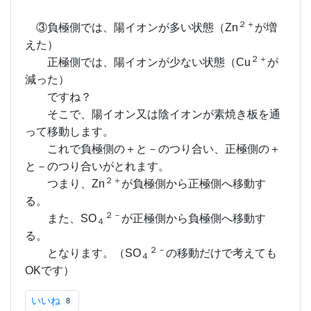
２＋
③負極側では、陽イオンが多い状態（Zn
が増
えた）
２＋
正極側では、陽イオンが少ない状態（Cu
が
減った）
ですね？
そこで、陽イオン又は陰イオンが素焼き板を通
って移動します。
これで負極側の＋と－のつり合い、正極側の＋
と－のつり合いがとれます。
２＋
つまり、Zn
が負極側から正極側へ移動す
る。
２－
また、SO
が正極側から負極側へ移動す
４
る。
２－
となります。（SO
の移動だけで考えても
４
OKです）
いいね
8