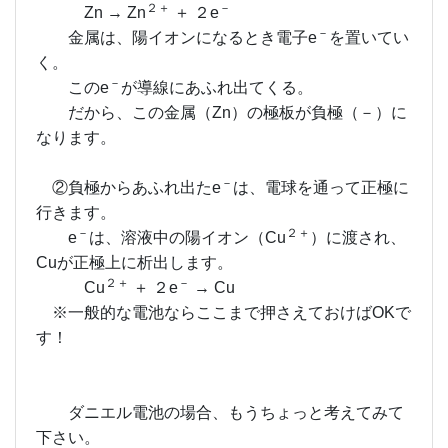
２＋
－
Zn → Zn
＋ ２e
－
金属は、陽イオンになるとき電子e
を置いてい
く。
－
このe
が導線にあふれ出てくる。
だから、この金属（Zn）の極板が負極（－）に
なります。
－
②負極からあふれ出たe
は、電球を通って正極に
行きます。
－
２＋
e
は、溶液中の陽イオン（Cu
）に渡され、
Cuが正極上に析出します。
２＋
－
Cu
＋ ２e
→ Cu
※一般的な電池ならここまで押さえておけばOKで
す！
ダニエル電池の場合、もうちょっと考えてみて
下さい。